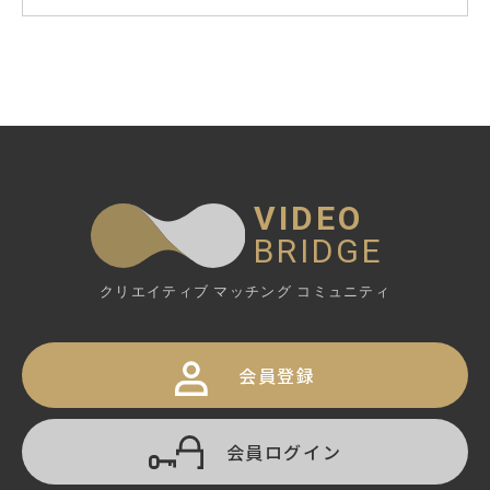
縦型動画のメリットは? スマホ･SNS向けの作成
で押さえておきたいポイント
動画制作テクニック
2023.6.6
VIDEO
ポストプロダクション(ポスプロ)の仕事内容と
は?
BRIDGE
動画制作テクニック
2023.5.23
クリエイティブ マッチング コミュニティ
会員登録
動画生成AIのトレンド ～2024年2月版～
映像業界ニュース
2024.2.13
会員ログイン