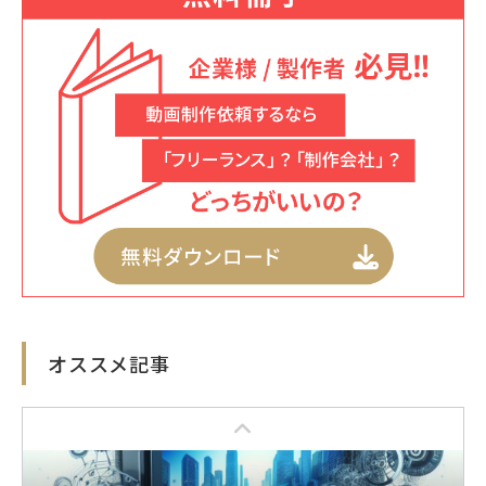
VFXとは? CGやSFX技術との違いと活用事例
動画制作テクニック
2023.4.28
縦型動画のメリットは? スマホ･SNS向けの作成
で押さえておきたいポイント
動画制作テクニック
2023.6.6
オススメ記事
ポストプロダクション(ポスプロ)の仕事内容と
は?
動画制作テクニック
2023.5.23