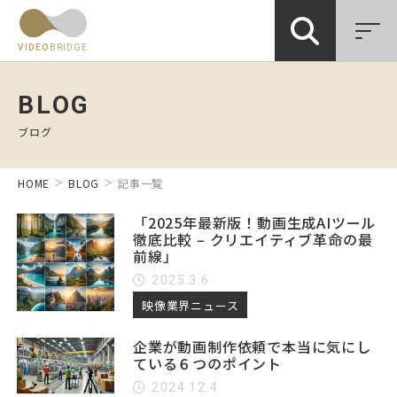
VIDEO
BRIDGE
BLOG
ブログ
HOME
BLOG
記事一覧
「2025年最新版！動画生成AIツール
徹底比較 – クリエイティブ革命の最
前線」
2025.3.6
映像業界ニュース
企業が動画制作依頼で本当に気にし
ている６つのポイント
2024.12.4