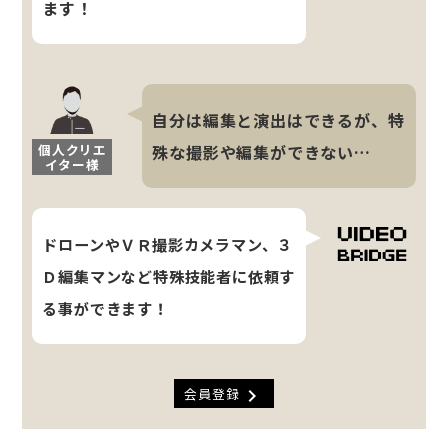
ます！
自分は編集と演出はできるが、特
個人クリエ
殊な撮影や編集ができない…
イター様
ドローンやＶＲ撮影カメラマン、３
Ｄ編集マンなど特殊技能者に依頼す
る事ができます！
chevron_right
会員登録