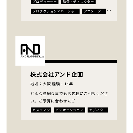
プロデューサー
監督・ディレクター
プロダクションマネージャー
アニメーター
脚本家・構成作家
プランナー・リサーチャー
イラストレーター
MAミキサー
SE・音楽効果・音源制作
エディター
CGアーティスト
テロップデザイナー
ナレーター・声優
株式会社アンド企画
地域：大阪 経験：14年
どんな些細な事でもお気軽にご相談くださ
い。ご予算に合わせたご...
カメラマン
ビデオエンジニア
エディター