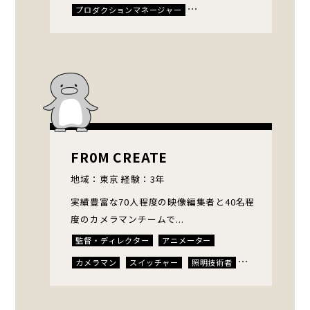
プロダクションマネージャー
脚本家・構成作家
プランナー・リサーチャー
ロケコーディネーター
イラストレーター
カメラマン
スイッチャー
照明技術者
音声収録
SE・音楽効果・音源制作
送出・配信技術者
エディター
テロップデザイナー
HTML
FR0M CREATE
キャスティングディレクター
地域：東京 経験：3年
ナレーター・声優
アナウンサー・キャスター
実績豊富な70人程度の映像編集者と40名程
Youtuber・ライバー・TikToker
エキストラ
度のカメラマンチームで...
通訳・翻訳
レンタル
派遣
監督・ディレクター
アニメーター
コンテンツマネージメント
カメラマン
スイッチャー
照明技術者
音声収録
MAミキサー
SE・音楽効果・音源制作
エディター