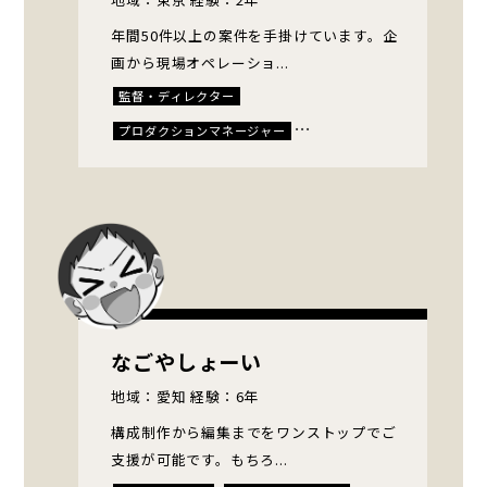
年間50件以上の案件を手掛けています。企
画から現場オペレーショ...
監督・ディレクター
プロダクションマネージャー
プランナー・リサーチャー
カメラマン
スイッチャー
中継技術者
音声収録
ビデオエンジニア
MAミキサー
送出・配信技術者
レンタル
エキストラ
なごやしょーい
地域：愛知 経験：6年
構成制作から編集までをワンストップでご
支援が可能です。もちろ...