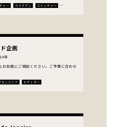
チャー
カメラマン
スイッチャー
収録
ビデオエンジニア
MAミキサー
レンタル
エキストラ
ンド企画
14年
もお気軽にご相談ください。ご予算に合わせ
オエンジニア
エディター