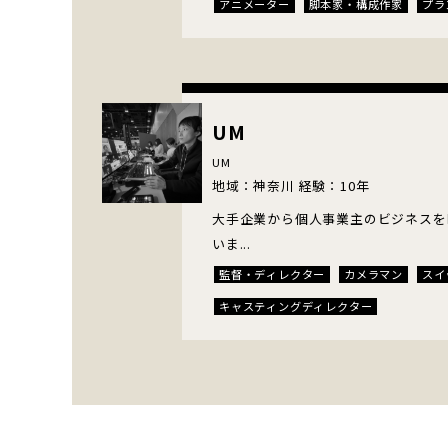
アニメーター
脚本家・構成作家
プラ
ロケコーディネーター
カメラマン
ス
CGアーティスト
キャスティングディレ
通訳・翻訳
コンテンツマネージメント
UM
UM
地域：神奈川 経験：10年
大手企業から個人事業主のビジネスを
いま...
監督・ディレクター
カメラマン
スイ
キャスティングディレクター