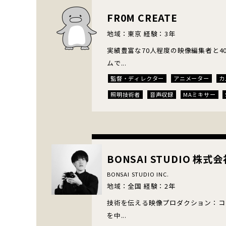
FR0M CREATE
地域：東京 経験：3年
実績豊富な70人程度の映像編集者と4
ムで...
監督・ディレクター
アニメーター
カ
照明技術者
音声収録
MAミキサー
エディター
CGアーティスト
VFXク
テロップデザイナー
ナレーター・声優
BONSAI STUDIO 株式会
BONSAI STUDIO INC.
地域：全国 経験：2年
技術を伝える映像プロダクション：コ
を中...