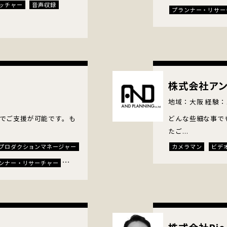
ッチャー
音声収録
プランナー・リサー
中継技術者
音声
送出・配信技術者
株式会社ア
地域：大阪 経験：
でご支援が可能です。も
どんな些細な事で
たご...
プロダクションマネージャー
カメラマン
ビデ
ンナー・リサーチャー
・音楽効果・音源制作
プデザイナー