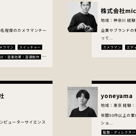
送出・配信技術者
株式会社mich
キャスティングディ
地域：神奈川 経験
アナウンサー・キャ
0名程度のカメラマンチー
企業やブランドの
エキストラ
通訳
って...
コンテンツマネージ
メラマン
スイッチャー
カメラマン
エデ
SE・音楽効果・音源制作
リエイター
社
yoneyama
地域：東京 経験：
年間50件以上の
ンピューターサイエンス
ショ...
監督・ディレクター