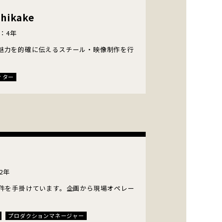
エディター
テロップデザイナー
HTML
ikake
レクター
ナレーター・声優
：4年
スター
Youtuber・ライバー・TikToker
魅力を的確に伝えるスチール・映像制作を行
・翻訳
レンタル
派遣
メント
ィター
2年
案件を手掛けています。企画から現場オペレー
プロダクションマネージャー