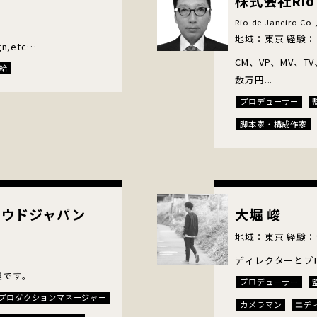
株式会社Rio d
Rio de Janeiro Co.
地域：東京 経験：
gn,etc…
CM、VP、MV、
配給
数万円...
プロデューサー
脚本家・構成作家
カメラマン
エデ
ラウドジャパン
大堀 峻
地域：東京 経験：
ディレクターとフ
業です。
プロデューサー
プロダクションマネージャー
カメラマン
エデ