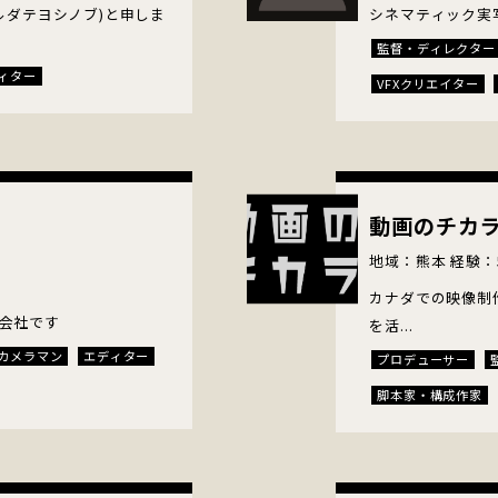
ルダテヨシノブ)と申しま
シネマティック実
監督・ディレクター
ィター
VFXクリエイター
キャスティングディ
動画のチカ
地域：熊本 経験：
カナダでの映像制
会社です
を活...
カメラマン
エディター
プロデューサー
脚本家・構成作家
ロケコーディネータ
スイッチャー
照