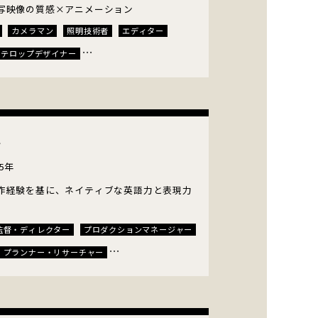
写映像の質感×アニメーション
カメラマン
照明技術者
エディター
テロップデザイナー
レクター
ラ
5年
作経験を基に、ネイティブな英語力と表現力
監督・ディレクター
プロダクションマネージャー
プランナー・リサーチャー
ー
イラストレーター
カメラマン
明技術者
音声収録
SE・音楽効果・音源制作