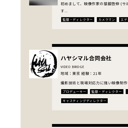
初めまして、映像作家の猿舘啓伸 (サ
す...
監督・ディレクター
カメラマン
エデ
ハヤシマル合同会社
VIDEO BRIDGE
地域：東京 経験：21年
撮影技術と現場対応力に強い映像制作
プロデューサー
監督・ディレクター
キャスティングディレクター