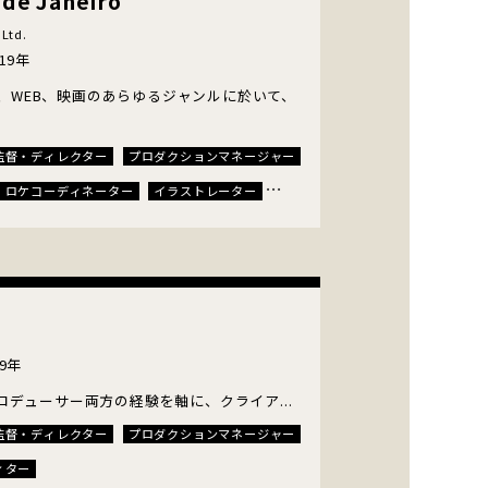
e Janeiro
,Ltd.
19年
TV、WEB、映画のあらゆるジャンルに於いて、
監督・ディレクター
プロダクションマネージャー
ロケコーディネーター
イラストレーター
ィター
9年
゚ロデューサー両方の経験を軸に、クライア...
監督・ディレクター
プロダクションマネージャー
ィター