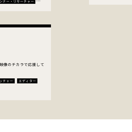
ンナー・リサーチャー
イッチャー
エディター
クター
ナレーター・声優
映像のチカラで応援して
ッチャー
エディター