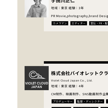
宇田川正仁
地域：東京 経験：3年
PR Movie,photography,brand Desi
カメラマン
エディター
宣伝・PR・
株式会社バイオレットク
Violet Cloud Japan Co., Ltd.
地域：東京 経験：4年
CM制作、映画制作、SNS動画制作企
プロデューサー
監督・ディレクター