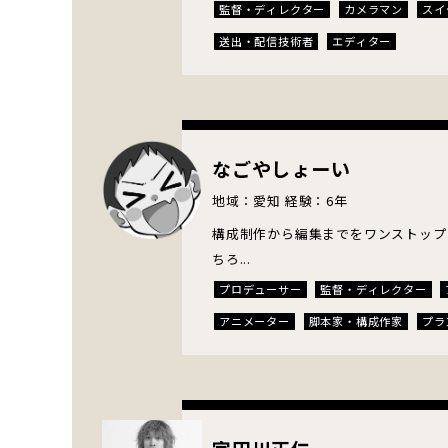
監督・ディレクター
カメラマン
スイ
送出・配信技術者
エディター
なごやしょーい
地域：愛知 経験：6年
構成制作から編集までをワンストップ
ちろ...
プロデューサー
監督・ディレクター
アニメーター
脚本家・構成作家
プラ
イラストレーター
MAミキサー
SE
エディター
CGアーティスト
テロッ
ナレーター・声優