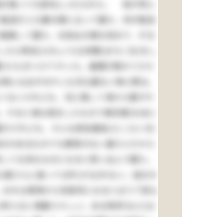
を張って大変叱(しか)られた。 母が死ん
だ駄目だと口癖の様に云って居た。何が駄目
を勉強して居た。元来女の様な性分で、ずる
たら卑怯(ひきょう)な待駒(まちごま)をし
(たた)きつけてやった。眉間が割れて少々
る時には必ずおやじも兄も居ない時に限る。
よくないけれども、兄に隠して清から菓子や
。すると清は澄ましたもので御兄様(おあに
固だけれども、そんな依怙贔負(えこひいき)
身分のあるものでも教育のない婆さんだから
世して立派なものになると思い込んで居た。
な婆さんに逢っては叶(かな)わない。自分の
る。おれは其時から別段何になると云う了見も
考えると馬鹿々々しい。ある時抔(など)は