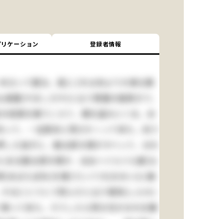
プリケーション
登録者情報
本立って居る。是(こ)れは命より大事な栗
山城屋(やましろや)と云う質屋の庭続きで、
目の垣根を乗りこえて、栗を盗みにくる。あ
を失って、一生懸命に飛びかゝって来た。向う
い押した拍子に、勘太郎の頭がすべって、おれ
中にある勘太郎の頭が、左右へぐらぐら靡(な
あばらぼね)を撲(う)って大(おおい)に痛
するととうとう死んだと云う報知(しらせ)
て帰って来た。そうしたら例の兄がおれを親