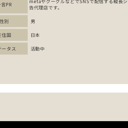
metaやグーグルなどでSNSで配信する縦長
一言PR
告代理店です。
性別
男
在住国
日本
テータス
活動中