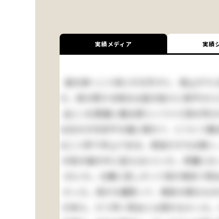
実績メディア
実績
庭を東へ二十歩に行き尽すと、南上がりに
だ。実の熟する時分は起き抜けに脊戸(せど
此(この)質屋に勘太郎という十三四の忰
る日の夕方折戸の蔭に隠れて、とうとう勘太
は二つ許り年上である。弱虫だが力は強い。
の袷の袖の中に這入(はい)った。邪魔にな
び)いた。仕舞に苦しがって母が病気で死ぬ
かった。母が大層怒って、御前の様なもの
が来た。そう早く死ぬとは思わなかった。