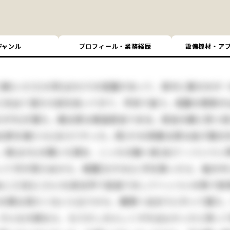
ジャンル
プロフィール・業務経歴
設備機材・
ア
聊(いささ)か許(ばか)りの菜園があって、真中に栗の木が一
)を出て落ちた奴を拾ってきて、学校で食う。菜園の西側が
(せがれ)が居た。勘太郎は無論弱虫である。弱虫の癖に四つ
郎を捕(つら)まえてやった。其(その)時勘太郎は逃げ路
鉢(はち)の開いた頭を、こっちの胸へ宛(あ)てゝぐいぐ
って手が使えぬから、無闇(むやみ)に手を振ったら、袖の
二三日(にさんち)前台所で宙返りをしてへっついの角で肋骨(
の顔は見たくないと云うから、親類へ泊まりに行って居た。
そんな大病なら、もう少し大人しくすればよかったと思っ