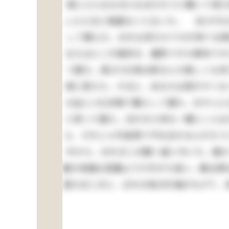
清にどんなものになるだろうと聞いて見た
しらえるに相違ないと云った。 夫(それ
して頼んだ。おれも何だかうちが持てる様
なたはどこが御好き、麹町ですか麻布です
て居た。其(その)時は家なんか欲しくも
清に答えた。すると、あなたは慾がすくな
は此(この)状態で暮らして居た。おやじ
と思って居た。ほかの小供も一概にこんな
ら、それじゃ可哀想で不仕合せなんだろう
中から、おれの二の腕へ食い付いた。痛か
屋の地面は菜園より六尺がた低い。勘太郎は
落ちるときに、おれの袷の片袖がもげて、急