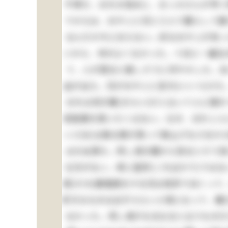
不孝だ、おれの為めに、おっかさんが早く
でからは、おやじと兄と三人で暮らして居
なんだか今に分らない。妙なおやじが有っ
いから、仲がよくなかった。十日に一遍位の
て、人が困ると嬉しそうに冷やかした。あ
血が出た。兄がおやじに言付(いいつ)け
おれは何が嫌(きらい)だと云って人に隠
色鉛筆を貰いたくはない。なぜ、おれ１人
いさま)は御父様が買って御上げなさるから
はせぬ男だ。然し清の眼から見るとそう見
仕方がない。単に是許(こればかり)では
其(その)癖勉強をする兄は色許り白くって
好きなものは必ずえらい人物になって、嫌(
なかった。然し清がなるなると云うものだ