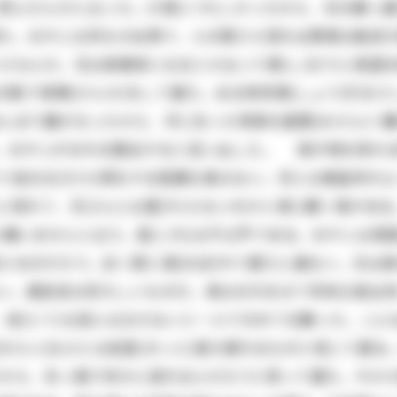
死んだんだと云った。口惜(くや)しかったから、兄の横っ面
た。おやじは何もせぬ男で、人の顔さえ見れば貴様は駄目
たもんだ。兄は実業家になるとか云って頻(しき)りに英語
割で喧嘩(けんか)をして居た。ある時将棋(しょうぎ)をさし
んまり腹が立ったから、手に在った飛車を眉間(みけん)へ擲
た。おやじがおれを勘当すると言い出した。 清が物を呉れ
れて自分丈(だけ)得をする程嫌な事はない。兄とは無論仲が
に呉れて、兄さんには遣(や)らないのかと清に聞く事がある
構いませんと云う。是(これ)は不公平である。おやじは頑
えるのだろう。全く愛に溺(おぼ)れて居たに違ない。元は
ない。贔負目は恐ろしいものだ。清はおれを以て将来立身出
、迚(とて)も役には立たないと一人できめて仕舞った。こん
きらい)なひとは屹度(きっと)落ち振れるものと信じて居
から、矢っ張り何かに成れるんだろうと思って居た。今から