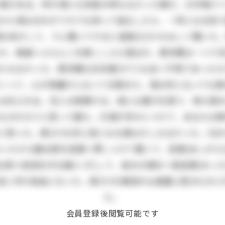
事がある。所が清にも別段の考もなかった様だ。只手車(て
)から清はおれがうちでも持って独立したら、一所になる気
な気がして、うん置いてやると返事丈(だけ)はして置いた。
か、御庭へぶらんこを御こしらえ遊ばせ、西洋間は一つで沢
何ともなかった、西洋館も日本建(だて)も全く不用であった
くって、心が奇麗だと云って又賞めた。清は何と云っても
には叱られる。兄とは喧嘩する。清には菓子を貰う、時々賞め
ものだろうと思って居た。只清が何かにつけて、あなたは
と思った。其(その)外に苦になる事は少しもなかった。只お
ったから勘太郎を垣根へ押しつけて置いて、足搦(あしがら)
四つ目垣を半分崩(くず)して、自分の領分へ真逆様(まっ
に手が自由になった。其(その)晩母が山城屋に詫(わ)びに
た。
会員登録後閲覧可能です