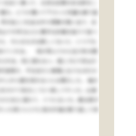
ぐるま)へ乗って、立派な玄関のある家をこ
で居た。どうか置いて下さいと何遍も繰り返
所が此(この)女は中々想像の強い女で、あ
山です抔(など)と勝手な計画を独りで並べ
から、そんなものは欲しくないと、いつでも
賞めてくれる。 母が死んでから五六年の間
られる。別に望もない。是(これ)で沢山だ
御可哀想だ、不仕合だと無暗に云うものだか
やじが小遣を呉れないには閉口した。 袖の
をかけて向(むこう)へ倒してやった。山城
さかさま)に落ちて、ぐうと云った。勘太郎が
行った序(つい)でに袷の片袖も取り返して来