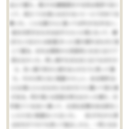
込んで居た。其(その)癖勉強をする兄は色許り白く
って、迚(とて)も役には立たないと一人できめて仕
舞った。こんな婆さんに逢っては叶(かな)わない。
自分の好きなものは必ずえらい人物になって、嫌
(きらい)なひとは屹度(きっと)落ち振れるものと信
じて居る。おれは其時から別段何になると云う了
見もなかった。然し清がなるなると云うものだか
ら、矢っ張り何かに成れるんだろうと思って居
た。今から考えると馬鹿々々しい。ある時抔(な
ど)は清にどんなものになるだろうと聞いて見た事
がある。所が清にも別段の考もなかった様だ。只
手車(てぐるま)へ乗って、立派な玄関のある家をこ
しらえるに相違ないと云った。 夫(それ)から清
はおれがうちでも持って独立したら、一所になる