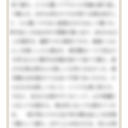
気で居た。どうか置いて下さいと何遍も繰り返し
て頼んだ。おれも何だかうちが持てる様な気がし
て、うん置いてやると返事丈(だけ)はして置いた。
所が此(この)女は中々想像の強い女で、あなたはど
こが御好き、麹町ですか麻布ですか、御庭へぶら
んこを御こしらえ遊ばせ、西洋間は一つで沢山で
す抔(など)と勝手な計画を独りで並べて居た。其
(その)時は家なんか欲しくも何ともなかった、西
洋館も日本建(だて)も全く不用であったから、そ
んなものは欲しくないと、いつでも清に答えた。
すると、あなたは慾がすくなくって、心が奇麗だ
と云って又賞めた。清は何と云っても賞めてくれ
る。 母が死んでから五六年の間は此(この)状態
で暮らして居た。おやじには叱られる。兄とは喧