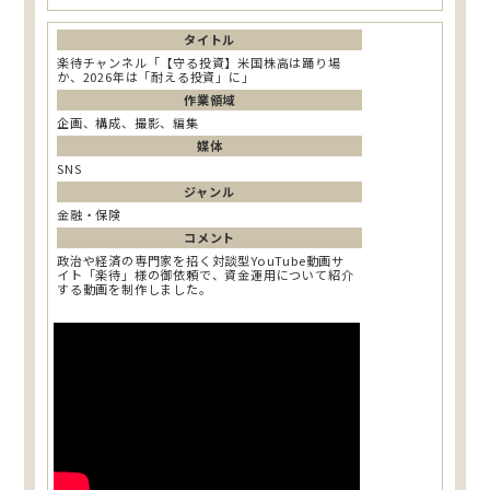
タイトル
楽待チャンネル「【守る投資】米国株高は踊り場
か、2026年は「耐える投資」に」
作業領域
企画、構成、撮影、編集
媒体
SNS
ジャンル
金融・保険
コメント
政治や経済の専門家を招く対談型YouTube動画サ
イト「楽待」様の御依頼で、資金運用について紹介
する動画を制作しました。