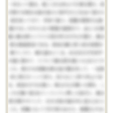
一本立って居る。是(こ)れは命より大事な栗だ。実
の熟する時分は起き抜けに脊戸(せど)を出て落ちた
奴を拾ってきて、学校で食う。菜園の西側が山城
屋(やましろや)と云う質屋の庭続きで、此(この)質
屋に勘太郎という十三四の忰(せがれ)が居た。勘太
郎は無論弱虫である。弱虫の癖に四つ目の垣根を
乗りこえて、栗を盗みにくる。ある日の夕方折戸
の蔭に隠れて、とうとう勘太郎を捕(つら)まえてや
った。其(その)時勘太郎は逃げ路を失って、一生懸
命に飛びかゝって来た。向うは二つ許り年上であ
る。弱虫だが力は強い。鉢(はち)の開いた頭を、こ
っちの胸へ宛(あ)てゝぐいぐい押した拍子に、勘太
郎の頭がすべって、おれの袷の袖の中に這入(はい)
った。邪魔になって手が使えぬから、無闇(むやみ)