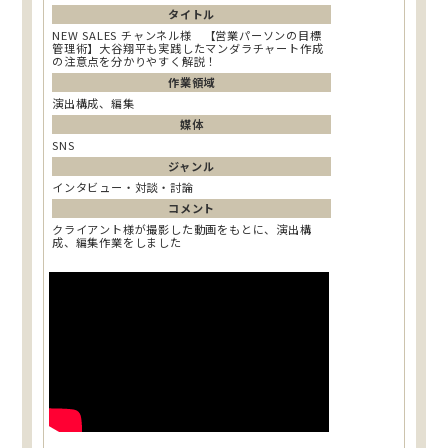
タイトル
NEW SALES チャンネル様 【営業パーソンの目標
管理術】大谷翔平も実践したマンダラチャート作成
の注意点を分かりやすく解説！
作業領域
演出構成、編集
媒体
SNS
ジャンル
インタビュー・対談・討論
コメント
クライアント様が撮影した動画をもとに、演出構
成、編集作業をしました