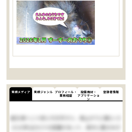
実績メディア
実績ジャンル
プロフィール・
設備機材・
登録者情報
業務経歴
アプリケーショ
ン
庭を東へ二十歩に行き尽すと、南上がりに聊(いさ
さ)か許(ばか)りの菜園があって、真中に栗の木が