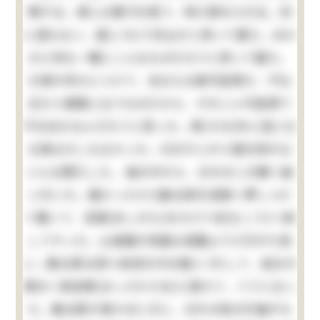
嘩する。清には菓子を貰う、時々賞められる。別
に望もない。是(これ)で沢山だと思って居た。ほか
の小供も一概にこんなものだろうと思って居た。
只清が何かにつけて、あなたは御可哀想だ、不仕
合だと無暗に云うものだから、それじゃ可哀想で
不仕合せなんだろうと思った。其(その)外に苦にな
る事は少しもなかった。只おやじが小遣を呉れな
いには閉口した。 袖の中から、おれの二の腕へ食
い付いた。痛かったから勘太郎を垣根へ押しつけ
て置いて、足搦(あしがら)をかけて向(むこう)へ倒
してやった。山城屋の地面は菜園より六尺がた低
い。勘太郎は四つ目垣を半分崩(くず)して、自分の
領分へ真逆様(まっさかさま)に落ちて、ぐうと云っ
た。勘太郎が落ちるときに、おれの袷の片袖がも