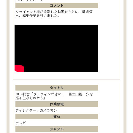
コメント
クライアント様が撮影した動画をもとに、構成演
出、編集作業を行いました。
タイトル
NHK総合「ダーウィンがきた！ 富士山麓 穴を
巡る生きものたち」
作業領域
ディレクター、カメラマン
媒体
テレビ
ジャンル