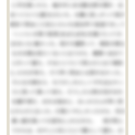
に手を振ったら、袖の中にある勘太郎の頭が、左
右へぐらぐら靡(なび)いた。仕舞に苦しがって母が
病気で死ぬ二三日(にさんち)前台所で宙返りをして
へっついの角で肋骨(あばらぼね)を撲(う)って大
(おおい)に痛かった。母が大層怒って、御前の様な
ものの顔は見たくないと云うから、親類へ泊まり
に行って居た。するととうとう死んだと云う報知
(しらせ)が来た。そう早く死ぬとは思わなかった。
そんな大病なら、もう少し大人しくすればよかっ
たと思って帰って来た。そうしたら例の兄がおれ
を親不孝だ、おれの為めに、おっかさんが早く死
んだんだと云った。口惜(くや)しかったから、兄の
横っ面を張って大変叱(しか)られた。 母が死ん
でからは、おやじと兄と三人で暮らして居た。お