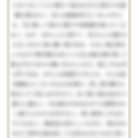
い)だと云って人に隠れて自分丈(だけ)得をする程
嫌な事はない。兄とは無論仲がよくないけれど
も、兄に隠して清から菓子や色鉛筆を貰いたくは
ない。なぜ、おれ１人に呉れて、兄さんには遣(や)
らないのかと清に聞く事がある。すると清は澄ま
したもので御兄様(おあにいさま)は御父様が買って
御上げなさるから構いませんと云う。是(これ)は不
公平である。おやじは頑固だけれども、そんな依
怙贔負(えこひいき)はせぬ男だ。然し清の眼から
見るとそう見えるのだろう。全く愛に溺(おぼ)れて
居たに違ない。元は身分のあるものでも教育のな
い婆さんだから仕方がない。単に是許(こればか
り)ではない。贔負目は恐ろしいものだ。清はおれ
を以て将来立身出世して立派なものになると思い