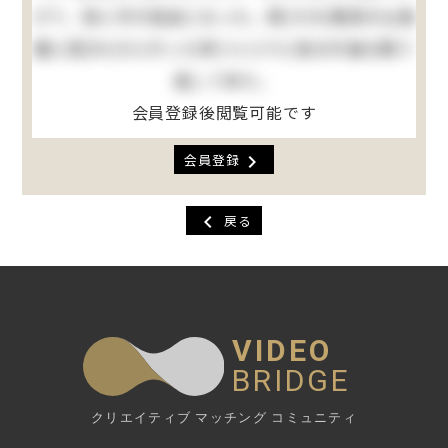
げて、急に手が自由になった。其(その)晩母が山城
屋に詫(わ)びに行った序(つい)でに袷の片袖も取り
返して来た。
会員登録後閲覧可能です
chevron_right
会員登録
chevron_left
戻る
VIDEO
BRIDGE
クリエイティブ マッチング コミュニティ