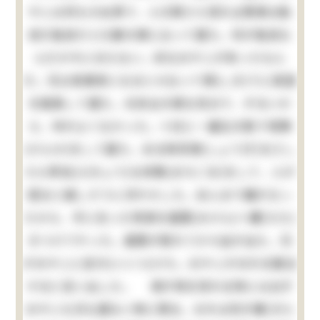
やじは何もせぬ男で、人の顔さえ見れば貴様は駄
目だ駄目だと口癖の様に云って居た。何が駄目な
んだか今に分らない。妙なおやじが有ったもん
だ。兄は実業家になるとか云って頻(しき)りに英語
を勉強して居た。元来女の様な性分で、ずるいか
ら、仲がよくなかった。十日に一遍位の割で喧嘩
(けんか)をして居た。ある時将棋(しょうぎ)をさし
たら卑怯(ひきょう)な待駒(まちごま)をして、人が
困ると嬉しそうに冷やかした。あんまり腹が立っ
たから、手に在った飛車を眉間(みけん)へ擲(たた)
きつけてやった。眉間が割れて少々血が出た。兄
がおやじに言付(いいつ)けた。おやじがおれを勘当
すると言い出した。 清が物を呉れる時には必ず
おやじも兄も居ない時に限る。おれは何が嫌(きら