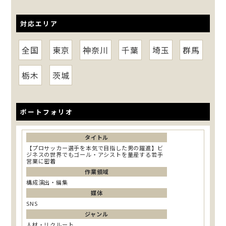
対応エリア
全国
東京
神奈川
千葉
埼玉
群馬
栃木
茨城
ポートフォリオ
タイトル
【プロサッカー選手を本気で目指した男の躍進】ビ
ジネスの世界でもゴール・アシストを量産する若手
営業に密着
作業領域
構成演出・編集
媒体
SNS
ジャンル
人材・リクルート