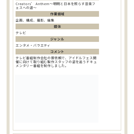
Creators’ Anthem〜明明と日本を照らす音楽フ
ェスへの道〜
作業領域
企画、構成、撮影、編集
媒体
テレビ
ジャンル
エンタメ・バラエティ
コメント
テレビ番組制作会社の御依頼で、アイドルフェス開
催に向けて取り組む製作スタッフの姿を追うドキュ
メンタリー番組を制作しました。