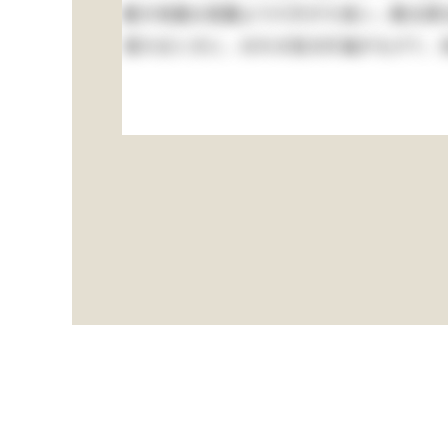
屋の地面は菜園より六尺がた低い。勘太郎は
落ちるときに、おれの袷の片袖がもげて、急