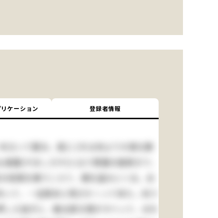
プリケーション
登録者情報
本立って居る。是(こ)れは命より大事な栗
山城屋(やましろや)と云う質屋の庭続きで、
目の垣根を乗りこえて、栗を盗みにくる。あ
を失って、一生懸命に飛びかゝって来た。向う
い押した拍子に、勘太郎の頭がすべって、おれ