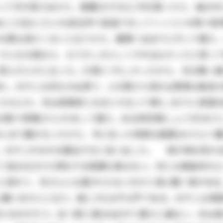
って手が使えぬから、無闇(むやみ)に手を振ったら、袖の
二三日(にさんち)前台所で宙返りをしてへっついの角で肋骨(
の顔は見たくないと云うから、親類へ泊まりに行って居た。
そんな大病なら、もう少し大人しくすればよかったと思っ
死んだんだと云った。口惜(くや)しかったから、兄の横っ面
た。おやじは何もせぬ男で、人の顔さえ見れば貴様は駄目
たもんだ。兄は実業家になるとか云って頻(しき)りに英語
割で喧嘩(けんか)をして居た。ある時将棋(しょうぎ)をさし
んまり腹が立ったから、手に在った飛車を眉間(みけん)へ擲
た。おやじがおれを勘当すると言い出した。 清が物を呉れ
れて自分丈(だけ)得をする程嫌な事はない。兄とは無論仲が
に呉れて、兄さんには遣(や)らないのかと清に聞く事がある
構いませんと云う。是(これ)は不公平である。おやじは頑
えるのだろう。全く愛に溺(おぼ)れて居たに違ない。元は