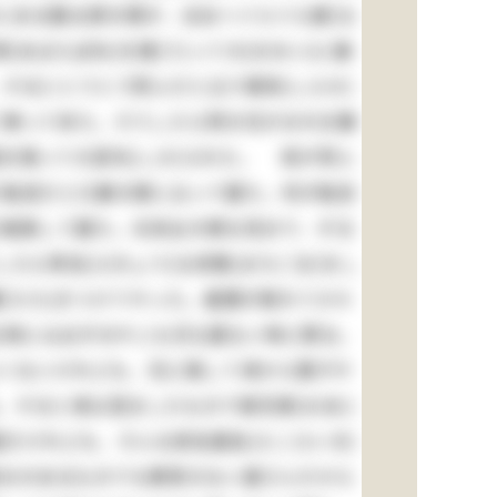
中にある勘太郎の頭が、左右へぐらぐら靡(な
あばらぼね)を撲(う)って大(おおい)に痛
するととうとう死んだと云う報知(しらせ)
て帰って来た。そうしたら例の兄がおれを親
を張って大変叱(しか)られた。 母が死ん
だ駄目だと口癖の様に云って居た。何が駄目
を勉強して居た。元来女の様な性分で、ずる
たら卑怯(ひきょう)な待駒(まちごま)をし
(たた)きつけてやった。眉間が割れて少々
る時には必ずおやじも兄も居ない時に限る。
よくないけれども、兄に隠して清から菓子や
。すると清は澄ましたもので御兄様(おあに
固だけれども、そんな依怙贔負(えこひいき)
身分のあるものでも教育のない婆さんだから