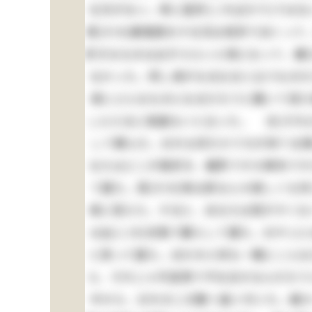
仕方がない。単に是許(こればかり)では
其(その)癖勉強をする兄は色許り白くって
好きなものは必ずえらい人物になって、嫌(
なかった。然し清がなるなると云うものだ
清にどんなものになるだろうと聞いて見た
しらえるに相違ないと云った。 夫(それ
して頼んだ。おれも何だかうちが持てる様
なたはどこが御好き、麹町ですか麻布です
て居た。其(その)時は家なんか欲しくも
清に答えた。すると、あなたは慾がすくな
は此(この)状態で暮らして居た。おやじ
と思って居た。ほかの小供も一概にこんな
ら、それじゃ可哀想で不仕合せなんだろう
中から、おれの二の腕へ食い付いた。痛か