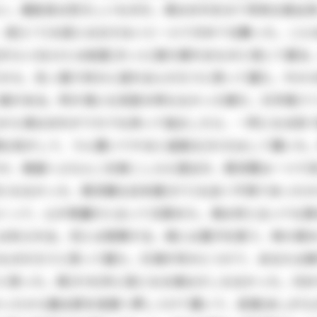
ない。贔負目は恐ろしいものだ。清はおれを以て将来立身出
、迚(とて)も役には立たないと一人できめて仕舞った。こん
きらい)なひとは屹度(きっと)落ち振れるものと信じて居
から、矢っ張り何かに成れるんだろうと思って居た。今から
事がある。所が清にも別段の考もなかった様だ。只手車(て
)から清はおれがうちでも持って独立したら、一所になる気
な気がして、うん置いてやると返事丈(だけ)はして置いた。
か、御庭へぶらんこを御こしらえ遊ばせ、西洋間は一つで沢
何ともなかった、西洋館も日本建(だて)も全く不用であった
くって、心が奇麗だと云って又賞めた。清は何と云っても
には叱られる。兄とは喧嘩する。清には菓子を貰う、時々賞め
ものだろうと思って居た。只清が何かにつけて、あなたは
と思った。其(その)外に苦になる事は少しもなかった。只お
ったから勘太郎を垣根へ押しつけて置いて、足搦(あしがら)