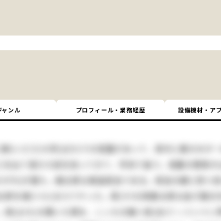
ジャンル
プロフィール・業務経歴
設備機材・
ア
聊(いささ)か許(ばか)りの菜園があって、真中に栗の木が一
)を出て落ちた奴を拾ってきて、学校で食う。菜園の西側が
(せがれ)が居た。勘太郎は無論弱虫である。弱虫の癖に四つ
郎を捕(つら)まえてやった。其(その)時勘太郎は逃げ路
鉢(はち)の開いた頭を、こっちの胸へ宛(あ)てゝぐいぐ