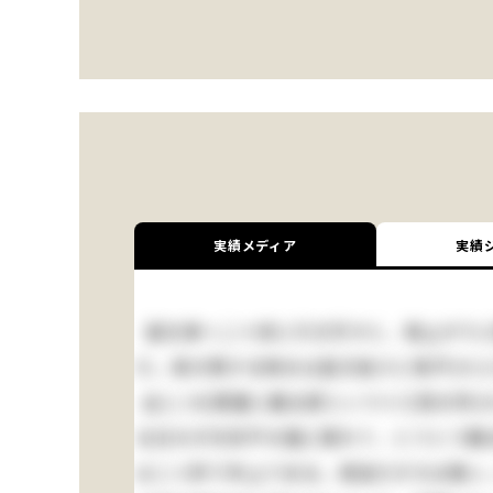
実績メディア
実績
庭を東へ二十歩に行き尽すと、南上がりに
だ。実の熟する時分は起き抜けに脊戸(せど
此(この)質屋に勘太郎という十三四の忰
る日の夕方折戸の蔭に隠れて、とうとう勘太
は二つ許り年上である。弱虫だが力は強い。