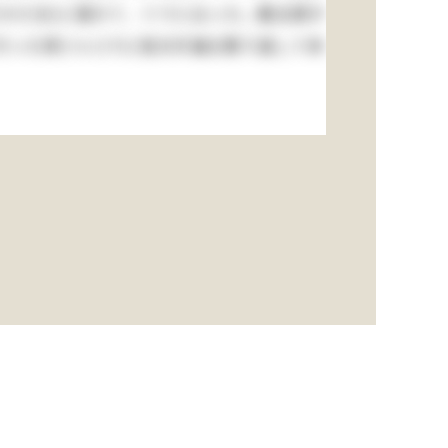
さかさま)に落ちて、ぐうと云った。勘太郎が
行った序(つい)でに袷の片袖も取り返して来