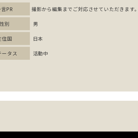
一言PR
撮影から編集までご対応させていただきます
性別
男
在住国
日本
テータス
活動中