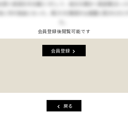
四つ目垣を半分崩(くず)して、自分の領分へ真逆様(まっ
に手が自由になった。其(その)晩母が山城屋に詫(わ)びに
た。
会員登録後閲覧可能です
会員登録
chevron_right
戻る
chevron_left