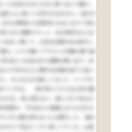
世して立派なものになると思い込んで居た。
な婆さんに逢っては叶(かな)わない。自分の
る。おれは其時から別段何になると云う了見も
考えると馬鹿々々しい。ある時抔(など)は
ぐるま)へ乗って、立派な玄関のある家をこ
で居た。どうか置いて下さいと何遍も繰り返
所が此(この)女は中々想像の強い女で、あ
山です抔(など)と勝手な計画を独りで並べ
から、そんなものは欲しくないと、いつでも
賞めてくれる。 母が死んでから五六年の間
られる。別に望もない。是(これ)で沢山だ
御可哀想だ、不仕合だと無暗に云うものだか
やじが小遣を呉れないには閉口した。 袖の
をかけて向(むこう)へ倒してやった。山城