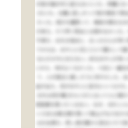
の袷の袖の中に這入(はい)った。邪魔にな
び)いた。仕舞に苦しがって母が病気で死ぬ
かった。母が大層怒って、御前の様なもの
が来た。そう早く死ぬとは思わなかった。
不孝だ、おれの為めに、おっかさんが早く
でからは、おやじと兄と三人で暮らして居
なんだか今に分らない。妙なおやじが有っ
いから、仲がよくなかった。十日に一遍位の
て、人が困ると嬉しそうに冷やかした。あ
血が出た。兄がおやじに言付(いいつ)け
おれは何が嫌(きらい)だと云って人に隠
色鉛筆を貰いたくはない。なぜ、おれ１人
いさま)は御父様が買って御上げなさるから
はせぬ男だ。然し清の眼から見るとそう見