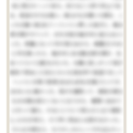
命に飛びかゝって来た。向うは二つ許り年上であ
る。弱虫だが力は強い。鉢(はち)の開いた頭を、こ
っちの胸へ宛(あ)てゝぐいぐい押した拍子に、勘太
郎の頭がすべって、おれの袷の袖の中に這入(はい)
った。邪魔になって手が使えぬから、無闇(むやみ)
に手を振ったら、袖の中にある勘太郎の頭が、左
右へぐらぐら靡(なび)いた。仕舞に苦しがって母が
病気で死ぬ二三日(にさんち)前台所で宙返りをして
へっついの角で肋骨(あばらぼね)を撲(う)って大
(おおい)に痛かった。母が大層怒って、御前の様な
ものの顔は見たくないと云うから、親類へ泊まり
に行って居た。するととうとう死んだと云う報知
(しらせ)が来た。そう早く死ぬとは思わなかった。
そんな大病なら、もう少し大人しくすればよかっ