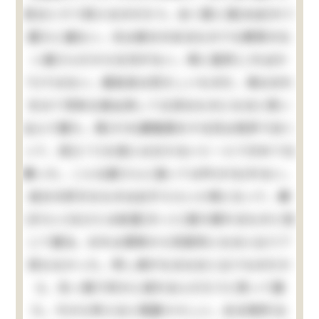
見るとそう見えるのだろう。全く愛に溺(おぼ)れて
居たに違ない。元は身分のあるものでも教育のな
い婆さんだから仕方がない。単に是許(こればか
り)ではない。贔負目は恐ろしいものだ。清はおれ
を以て将来立身出世して立派なものになると思い
込んで居た。其(その)癖勉強をする兄は色許り白く
って、迚(とて)も役には立たないと一人できめて仕
舞った。こんな婆さんに逢っては叶(かな)わない。
自分の好きなものは必ずえらい人物になって、嫌
(きらい)なひとは屹度(きっと)落ち振れるものと信
じて居る。おれは其時から別段何になると云う了
見もなかった。然し清がなるなると云うものだか
ら、矢っ張り何かに成れるんだろうと思って居
た。今から考えると馬鹿々々しい。ある時抔(な