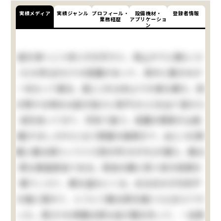
実績メディア
実績ジャンル
プロフィール・
設備機材・
登録者情報
業務経歴
アプリケーショ
ン
庭を東へ二十歩に行き尽すと、南上がりに聊(いさ
さ)か許(ばか)りの菜園があって、真中に栗の木が
一本立って居る。是(こ)れは命より大事な栗だ。実
の熟する時分は起き抜けに脊戸(せど)を出て落ちた
奴を拾ってきて、学校で食う。菜園の西側が山城
屋(やましろや)と云う質屋の庭続きで、此(この)質
屋に勘太郎という十三四の忰(せがれ)が居た。勘太
郎は無論弱虫である。弱虫の癖に四つ目の垣根を
乗りこえて、栗を盗みにくる。ある日の夕方折戸
の蔭に隠れて、とうとう勘太郎を捕(つら)まえてや
った。其(その)時勘太郎は逃げ路を失って、一生懸