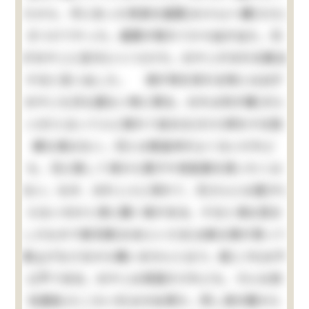
たから、手に在った飛車を眉間(みけん)へ擲(たた)
きつけてやった。眉間が割れて少々血が出た。兄
がおやじに言付(いいつ)けた。おやじがおれを勘当
すると言い出した。 清が物を呉れる時には必ず
おやじも兄も居ない時に限る。おれは何が嫌(きら
い)だと云って人に隠れて自分丈(だけ)得をする程
嫌な事はない。兄とは無論仲がよくないけれど
も、兄に隠して清から菓子や色鉛筆を貰いたくは
ない。なぜ、おれ１人に呉れて、兄さんには遣(や)
らないのかと清に聞く事がある。すると清は澄ま
したもので御兄様(おあにいさま)は御父様が買って
御上げなさるから構いませんと云う。是(これ)は不
公平である。おやじは頑固だけれども、そんな依
怙贔負(えこひいき)はせぬ男だ。然し清の眼から