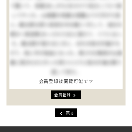
て置いて、足搦(あしがら)をかけて向(むこう)へ倒
してやった。山城屋の地面は菜園より六尺がた低
い。勘太郎は四つ目垣を半分崩(くず)して、自分の
領分へ真逆様(まっさかさま)に落ちて、ぐうと云っ
た。勘太郎が落ちるときに、おれの袷の片袖がも
げて、急に手が自由になった。其(その)晩母が山城
屋に詫(わ)びに行った序(つい)でに袷の片袖も取り
返して来た。
会員登録後閲覧可能です
chevron_right
会員登録
chevron_left
戻る