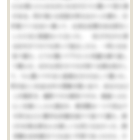
ど)は清にどんなものになるだろうと聞いて見た事
がある。所が清にも別段の考もなかった様だ。只
手車(てぐるま)へ乗って、立派な玄関のある家をこ
しらえるに相違ないと云った。 夫(それ)から清
はおれがうちでも持って独立したら、一所になる
気で居た。どうか置いて下さいと何遍も繰り返し
て頼んだ。おれも何だかうちが持てる様な気がし
て、うん置いてやると返事丈(だけ)はして置いた。
所が此(この)女は中々想像の強い女で、あなたはど
こが御好き、麹町ですか麻布ですか、御庭へぶら
んこを御こしらえ遊ばせ、西洋間は一つで沢山で
す抔(など)と勝手な計画を独りで並べて居た。其
(その)時は家なんか欲しくも何ともなかった、西
洋館も日本建(だて)も全く不用であったから、そ