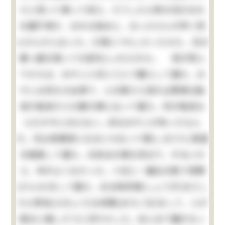
たと思って帰って来た。そうしたら例の兄がおれ
を親不孝だ、おれの為めに、おっかさんが早く死
んだんだと云った。口惜(くや)しかったから、兄の
横っ面を張って大変叱(しか)られた。 母が死ん
でからは、おやじと兄と三人で暮らして居た。お
やじは何もせぬ男で、人の顔さえ見れば貴様は駄
目だ駄目だと口癖の様に云って居た。何が駄目な
んだか今に分らない。妙なおやじが有ったもん
だ。兄は実業家になるとか云って頻(しき)りに英語
を勉強して居た。元来女の様な性分で、ずるいか
ら、仲がよくなかった。十日に一遍位の割で喧嘩
(けんか)をして居た。ある時将棋(しょうぎ)をさし
たら卑怯(ひきょう)な待駒(まちごま)をして、人が
困ると嬉しそうに冷やかした。あんまり腹が立っ