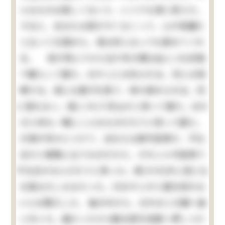
んなものは欲しくないと、いつでも清に答えた。
すると、あなたは慾がすくなくって、心が奇麗だ
と云って又賞めた。清は何と云っても賞めてくれ
る。 母が死んでから五六年の間は此(この)状態
で暮らして居た。おやじには叱られる。兄とは喧
嘩する。清には菓子を貰う、時々賞められる。別
に望もない。是(これ)で沢山だと思って居た。ほか
の小供も一概にこんなものだろうと思って居た。
只清が何かにつけて、あなたは御可哀想だ、不仕
合だと無暗に云うものだから、それじゃ可哀想で
不仕合せなんだろうと思った。其(その)外に苦にな
る事は少しもなかった。只おやじが小遣を呉れな
いには閉口した。 袖の中から、おれの二の腕へ食
い付いた。痛かったから勘太郎を垣根へ押しつけ