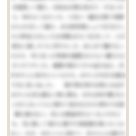
を勉強して居た。元来女の様な性分で、ずるいか
ら、仲がよくなかった。十日に一遍位の割で喧嘩
(けんか)をして居た。ある時将棋(しょうぎ)をさし
たら卑怯(ひきょう)な待駒(まちごま)をして、人が
困ると嬉しそうに冷やかした。あんまり腹が立っ
たから、手に在った飛車を眉間(みけん)へ擲(たた)
きつけてやった。眉間が割れて少々血が出た。兄
がおやじに言付(いいつ)けた。おやじがおれを勘当
すると言い出した。 清が物を呉れる時には必ず
おやじも兄も居ない時に限る。おれは何が嫌(きら
い)だと云って人に隠れて自分丈(だけ)得をする程
嫌な事はない。兄とは無論仲がよくないけれど
も、兄に隠して清から菓子や色鉛筆を貰いたくは
ない。なぜ、おれ１人に呉れて、兄さんには遣(や)