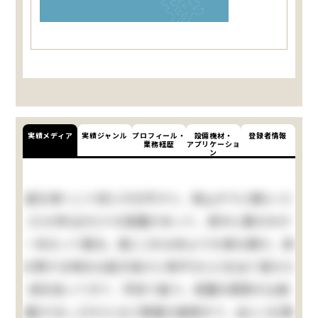
実績メディア
実績ジャンル
プロフィール・
設備機材・
登録者情報
業務経歴
アプリケーショ
ン
庭を東へ二十歩に行き尽すと、南上がりに聊(いさ
さ)か許(ばか)りの菜園があって、真中に栗の木が
一本立って居る。是(こ)れは命より大事な栗だ。実
の熟する時分は起き抜けに脊戸(せど)を出て落ちた
奴を拾ってきて、学校で食う。菜園の西側が山城
屋(やましろや)と云う質屋の庭続きで、此(この)質