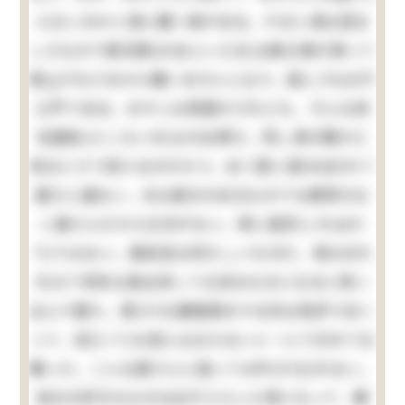
らないのかと清に聞く事がある。すると清は澄ま
したもので御兄様(おあにいさま)は御父様が買って
御上げなさるから構いませんと云う。是(これ)は不
公平である。おやじは頑固だけれども、そんな依
怙贔負(えこひいき)はせぬ男だ。然し清の眼から
見るとそう見えるのだろう。全く愛に溺(おぼ)れて
居たに違ない。元は身分のあるものでも教育のな
い婆さんだから仕方がない。単に是許(こればか
り)ではない。贔負目は恐ろしいものだ。清はおれ
を以て将来立身出世して立派なものになると思い
込んで居た。其(その)癖勉強をする兄は色許り白く
って、迚(とて)も役には立たないと一人できめて仕
舞った。こんな婆さんに逢っては叶(かな)わない。
自分の好きなものは必ずえらい人物になって、嫌