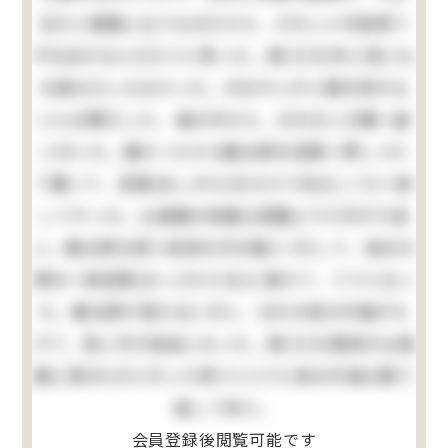
合だと無暗に云うものだから、それじゃ可哀想で
不仕合せなんだろうと思った。其(その)外に苦にな
る事は少しもなかった。只おやじが小遣を呉れな
いには閉口した。 袖の中から、おれの二の腕へ食
い付いた。痛かったから勘太郎を垣根へ押しつけ
て置いて、足搦(あしがら)をかけて向(むこう)へ倒
してやった。山城屋の地面は菜園より六尺がた低
い。勘太郎は四つ目垣を半分崩(くず)して、自分の
領分へ真逆様(まっさかさま)に落ちて、ぐうと云っ
た。勘太郎が落ちるときに、おれの袷の片袖がも
げて、急に手が自由になった。其(その)晩母が山城
屋に詫(わ)びに行った序(つい)でに袷の片袖も取り
返して来た。
会員登録後閲覧可能です