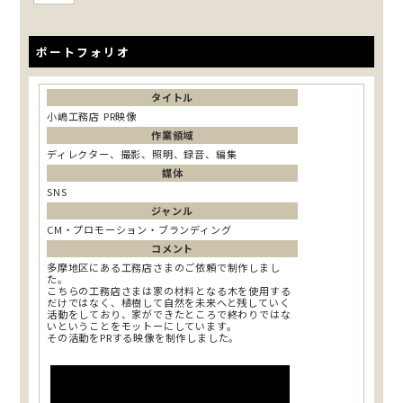
ポートフォリオ
タイトル
小嶋工務店 PR映像
作業領域
ディレクター、撮影、照明、録音、編集
媒体
SNS
ジャンル
CM・プロモーション・ブランディング
コメント
多摩地区にある工務店さまのご依頼で制作しまし
た。
こちらの工務店さまは家の材料となる木を使用する
だけではなく、植樹して自然を未来へと残していく
活動をしており、家ができたところで終わりではな
いということをモットーにしています。
その活動をPRする映像を制作しました。