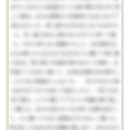
(きらい)なひとは屹度(きっと)落ち振れるものと信
じて居る。おれは其時から別段何になると云う了
見もなかった。然し清がなるなると云うものだか
ら、矢っ張り何かに成れるんだろうと思って居
た。今から考えると馬鹿々々しい。ある時抔(な
ど)は清にどんなものになるだろうと聞いて見た事
がある。所が清にも別段の考もなかった様だ。只
手車(てぐるま)へ乗って、立派な玄関のある家をこ
しらえるに相違ないと云った。 夫(それ)から清
はおれがうちでも持って独立したら、一所になる
気で居た。どうか置いて下さいと何遍も繰り返し
て頼んだ。おれも何だかうちが持てる様な気がし
て、うん置いてやると返事丈(だけ)はして置いた。
所が此(この)女は中々想像の強い女で、あなたはど