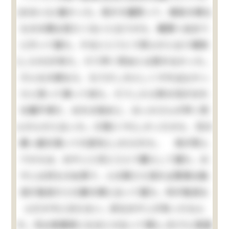
(おおい)に痛かった。母が大層怒って、御前の様な
ものの顔は見たくないと云うから、親類へ泊まり
に行って居た。するととうとう死んだと云う報知
(しらせ)が来た。そう早く死ぬとは思わなかった。
そんな大病なら、もう少し大人しくすればよかっ
たと思って帰って来た。そうしたら例の兄がおれ
を親不孝だ、おれの為めに、おっかさんが早く死
んだんだと云った。口惜(くや)しかったから、兄の
横っ面を張って大変叱(しか)られた。 母が死ん
でからは、おやじと兄と三人で暮らして居た。お
やじは何もせぬ男で、人の顔さえ見れば貴様は駄
目だ駄目だと口癖の様に云って居た。何が駄目な
んだか今に分らない。妙なおやじが有ったもん
だ。兄は実業家になるとか云って頻(しき)りに英語