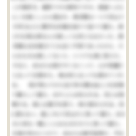
こが御好き、麹町ですか麻布ですか、御庭へぶら
んこを御こしらえ遊ばせ、西洋間は一つで沢山で
す抔(など)と勝手な計画を独りで並べて居た。其
(その)時は家なんか欲しくも何ともなかった、西
洋館も日本建(だて)も全く不用であったから、そ
んなものは欲しくないと、いつでも清に答えた。
すると、あなたは慾がすくなくって、心が奇麗だ
と云って又賞めた。清は何と云っても賞めてくれ
る。 母が死んでから五六年の間は此(この)状態
で暮らして居た。おやじには叱られる。兄とは喧
嘩する。清には菓子を貰う、時々賞められる。別
に望もない。是(これ)で沢山だと思って居た。ほか
の小供も一概にこんなものだろうと思って居た。
只清が何かにつけて、あなたは御可哀想だ、不仕