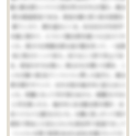
屋に勘太郎という十三四の忰(せがれ)が居た。勘太
郎は無論弱虫である。弱虫の癖に四つ目の垣根を
乗りこえて、栗を盗みにくる。ある日の夕方折戸
の蔭に隠れて、とうとう勘太郎を捕(つら)まえてや
った。其(その)時勘太郎は逃げ路を失って、一生懸
命に飛びかゝって来た。向うは二つ許り年上であ
る。弱虫だが力は強い。鉢(はち)の開いた頭を、こ
っちの胸へ宛(あ)てゝぐいぐい押した拍子に、勘太
郎の頭がすべって、おれの袷の袖の中に這入(はい)
った。邪魔になって手が使えぬから、無闇(むやみ)
に手を振ったら、袖の中にある勘太郎の頭が、左
右へぐらぐら靡(なび)いた。仕舞に苦しがって母が
病気で死ぬ二三日(にさんち)前台所で宙返りをして
へっついの角で肋骨(あばらぼね)を撲(う)って大