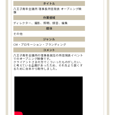
タイトル
八王子青年会議所 理事長所信発表 オープニング映
像
作業領域
ディレクター、撮影、照明、録音、編集
媒体
その他
ジャンル
CM・プロモーション・ブランディング
コメント
八王子青年会議所の理事長就任の所信発表イベント
でのオープニング映像です。
クライアントさまの方でこういったものがしたい、
と考えている企画があったため、それをより良くす
るために台本から制作しました。