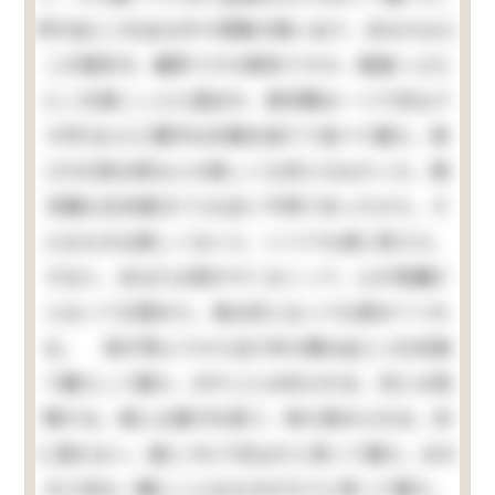
所が此(この)女は中々想像の強い女で、あなたはど
こが御好き、麹町ですか麻布ですか、御庭へぶら
んこを御こしらえ遊ばせ、西洋間は一つで沢山で
す抔(など)と勝手な計画を独りで並べて居た。其
(その)時は家なんか欲しくも何ともなかった、西
洋館も日本建(だて)も全く不用であったから、そ
んなものは欲しくないと、いつでも清に答えた。
すると、あなたは慾がすくなくって、心が奇麗だ
と云って又賞めた。清は何と云っても賞めてくれ
る。 母が死んでから五六年の間は此(この)状態
で暮らして居た。おやじには叱られる。兄とは喧
嘩する。清には菓子を貰う、時々賞められる。別
に望もない。是(これ)で沢山だと思って居た。ほか
の小供も一概にこんなものだろうと思って居た。