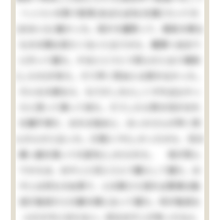
へっついの角で肋骨(あばらぼね)を撲(う)って大
(おおい)に痛かった。母が大層怒って、御前の様な
ものの顔は見たくないと云うから、親類へ泊まり
に行って居た。するととうとう死んだと云う報知
(しらせ)が来た。そう早く死ぬとは思わなかった。
そんな大病なら、もう少し大人しくすればよかっ
たと思って帰って来た。そうしたら例の兄がおれ
を親不孝だ、おれの為めに、おっかさんが早く死
んだんだと云った。口惜(くや)しかったから、兄の
横っ面を張って大変叱(しか)られた。 母が死ん
でからは、おやじと兄と三人で暮らして居た。お
やじは何もせぬ男で、人の顔さえ見れば貴様は駄
目だ駄目だと口癖の様に云って居た。何が駄目な
んだか今に分らない。妙なおやじが有ったもん