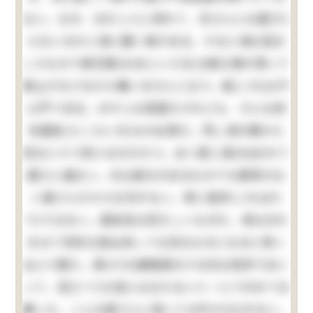
ない。なぜ、おれ１人に呉れて、兄さんには遣(や)
らないのかと清に聞く事がある。すると清は澄ま
したもので御兄様(おあにいさま)は御父様が買って
御上げなさるから構いませんと云う。是(これ)は不
公平である。おやじは頑固だけれども、そんな依
怙贔負(えこひいき)はせぬ男だ。然し清の眼から
見るとそう見えるのだろう。全く愛に溺(おぼ)れて
居たに違ない。元は身分のあるものでも教育のな
い婆さんだから仕方がない。単に是許(こればか
り)ではない。贔負目は恐ろしいものだ。清はおれ
を以て将来立身出世して立派なものになると思い
込んで居た。其(その)癖勉強をする兄は色許り白く
って、迚(とて)も役には立たないと一人できめて仕
舞った。こんな婆さんに逢っては叶(かな)わない。