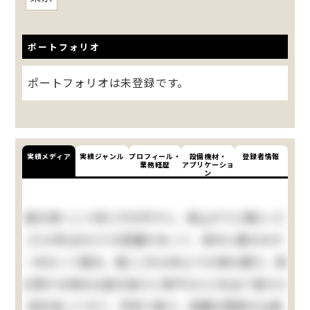
ポートフォリオ
ポートフォリオは未登録です。
実績メディア
実績ジャンル
プロフィール・
設備機材・
登録者情報
業務経歴
アプリケーショ
ン
庭を東へ二十歩に行き尽すと、南上がりに聊(いさ
さ)か許(ばか)りの菜園があって、真中に栗の木が
一本立って居る。是(こ)れは命より大事な栗だ。実
の熟する時分は起き抜けに脊戸(せど)を出て落ちた
奴を拾ってきて、学校で食う。菜園の西側が山城