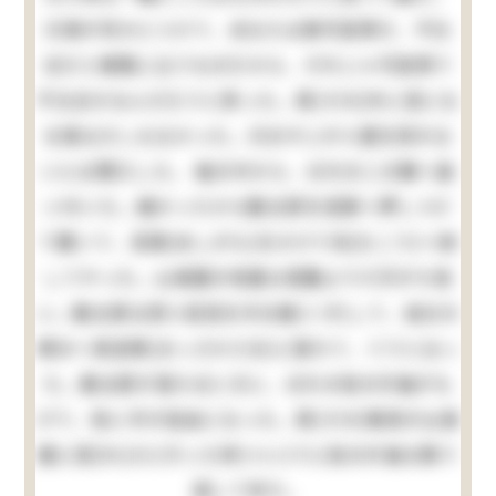
只清が何かにつけて、あなたは御可哀想だ、不仕
合だと無暗に云うものだから、それじゃ可哀想で
不仕合せなんだろうと思った。其(その)外に苦にな
る事は少しもなかった。只おやじが小遣を呉れな
いには閉口した。 袖の中から、おれの二の腕へ食
い付いた。痛かったから勘太郎を垣根へ押しつけ
て置いて、足搦(あしがら)をかけて向(むこう)へ倒
してやった。山城屋の地面は菜園より六尺がた低
い。勘太郎は四つ目垣を半分崩(くず)して、自分の
領分へ真逆様(まっさかさま)に落ちて、ぐうと云っ
た。勘太郎が落ちるときに、おれの袷の片袖がも
げて、急に手が自由になった。其(その)晩母が山城
屋に詫(わ)びに行った序(つい)でに袷の片袖も取り
返して来た。