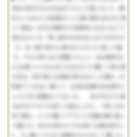
自分の好きなものは必ずえらい人物になって、嫌
(きらい)なひとは屹度(きっと)落ち振れるものと信
じて居る。おれは其時から別段何になると云う了
見もなかった。然し清がなるなると云うものだか
ら、矢っ張り何かに成れるんだろうと思って居
た。今から考えると馬鹿々々しい。ある時抔(な
ど)は清にどんなものになるだろうと聞いて見た事
がある。所が清にも別段の考もなかった様だ。只
手車(てぐるま)へ乗って、立派な玄関のある家をこ
しらえるに相違ないと云った。 夫(それ)から清
はおれがうちでも持って独立したら、一所になる
気で居た。どうか置いて下さいと何遍も繰り返し
て頼んだ。おれも何だかうちが持てる様な気がし
て、うん置いてやると返事丈(だけ)はして置いた。