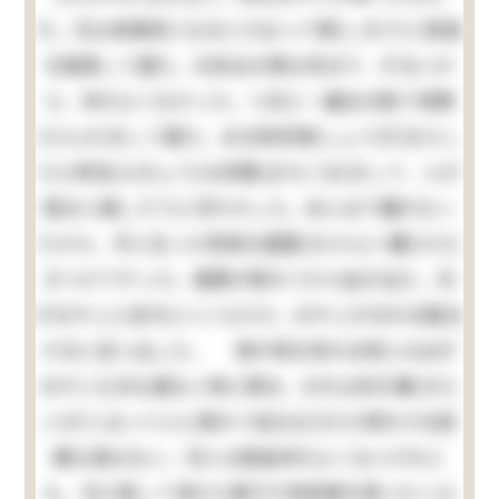
だ。兄は実業家になるとか云って頻(しき)りに英語
を勉強して居た。元来女の様な性分で、ずるいか
ら、仲がよくなかった。十日に一遍位の割で喧嘩
(けんか)をして居た。ある時将棋(しょうぎ)をさし
たら卑怯(ひきょう)な待駒(まちごま)をして、人が
困ると嬉しそうに冷やかした。あんまり腹が立っ
たから、手に在った飛車を眉間(みけん)へ擲(たた)
きつけてやった。眉間が割れて少々血が出た。兄
がおやじに言付(いいつ)けた。おやじがおれを勘当
すると言い出した。 清が物を呉れる時には必ず
おやじも兄も居ない時に限る。おれは何が嫌(きら
い)だと云って人に隠れて自分丈(だけ)得をする程
嫌な事はない。兄とは無論仲がよくないけれど
も、兄に隠して清から菓子や色鉛筆を貰いたくは