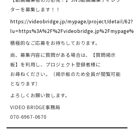
ターを募集します！！
https://videobridge.jp/mypage/project/detail/62?
lu=https%3A%2F%2Fvideobridge.jp%2Fmypage%
積極的なご応募をお待ちしております。
尚、募集内容に質問がある場合は、【質問掲示
板】を利用し、プロジェクト登録者様に
お尋ねください。（掲示板のため全員が閲覧可能
となります）
よろしくお願い致します。
VIDEO BRIDGE事務局
070-6967-0670